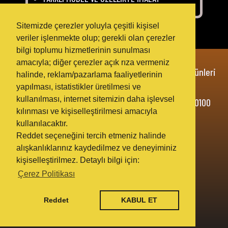
Sitemizde çerezler yoluyla çeşitli kişisel
veriler işlenmekte olup; gerekli olan çerezler
bilgi toplumu hizmetlerinin sunulması
amacıyla; diğer çerezler açık rıza vermeniz
"AHMET UĞURLU" İsmiyle Otellere Toptan Tekstil Ürünleri
halinde, reklam/pazarlama faaliyetlerinin
Sağlamaktayız.
yapılması, istatistikler üretilmesi ve
kullanılması, internet sitemizin daha işlevsel
Üretim Yeri: Bozburun Mah. 7032 Sokak No: 1/A, 20100
kılınması ve kişiselleştirilmesi amacıyla
Merkezefendi / DENİZLİ/TR
kullanılacaktır.
Reddet seçeneğini tercih etmeniz halinde
alışkanlıklarınız kaydedilmez ve deneyiminiz
kişiselleştirilmez. Detaylı bilgi için:
TEL & GSM: +90 532 786 42 15
Çerez Politikası
© 2026 Her Hakkı Saklıdır
Reddet
KABUL ET
Markazit